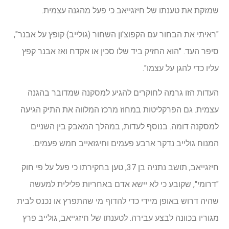
שמזקת את טענתו של חיזגייאב כי פעל מהגנה עצמית.
"ראיתי את הבחור עם הקפוצ'ון השחור (גולייב) קופץ על אבנר",
סיפר העד. "הוא החזיק ביד שלו סכין או אקדח ואז אבנר קפץ
עליו כדי להגן על עצמו".
העדות הזו גרמה לחוקרים להגיע למסקנה שמדובר בהגנה
עצמית. גם הפרקליטות במחוז מרכז המלווה את התיק הגיעה
למסקנה דומה. בנוסף לעדות, במהלך המאבק בין השניים
המנוח גולייב נדקר ארבע פעמים וחיגזאייב חמש פעמים.
חיזגייאב, תושב נתניה בן 37, טען בחקירתו כי פעל על פי חוק
"דרומי", שקובע כי לא יישא אדם באחריות פלילית למעשה
שהיה דרוש באופן מיידי כדי להדוף מי שהתפרץ או נכנס לבית
מגוריו בכוונה לבצע עבירה. לטענתו של חיזגייאב, גולייב פרץ