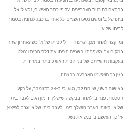
ב-25 באוקטובר, בשעת ערב, הגיע ח' בסמוך לביתו של א'.
בהתאם לתוכנית העבריינית, על פי כתב האישום, נסע ל' אל
ביתו של ב' ומשם נסעו השניים, כל אחד ברכבו, לנתניה בסמוך
לביתו של א'.
זמן קצר לאחר מכן, הגיעו ו' ו – ל' לביתו של א', כשהאחרון שהה
במקום עם משפחתו. השניים הציתו את דלת הבית ונמלטו.
בעקבות תושייתם של בני הבית האש כובתה במהירות.
בגין כך הואשמו הארבעה בהצתה.
באישום השני, שיוחס לב', נטען כי ב-24 בדצמבר, על רקע
הסכסוך, פנה ב' לאחר בבקשה שישליך רימון הלם לעבר ביתו
של א'. באותו הערב הושלך רימון לעבר ביתו של א' וגרם לפיצוץ.
על כך הואשם ב' בנשיאת נשק.