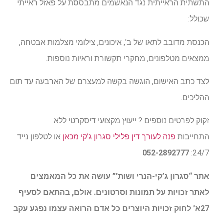
התשתית הראייתית נגד הנאשמים מתבססת על פאזל ראייתי
שכולל:
הכנסת מדובב לתאו של ב', איכונים, צילומי מצלמות אבטחה,
ממצאים מטלפונים, מחקרי תקשורת וראיות נוספות.
לצד כתב האישום, הוגשה בקשה למעצרם של הארבעה עד תום
ההליכים.
זקוק לפרטים נוספים ? ייעוץ מקצועי דיסקרטי ללא
התחייבות
פנה לעורך דין פלילי סגרון ג’קי מכאן
או לטלפון נייד
052-2892777
24/7:
אתר “סגרון ג’קי-הנרי ושות'” עושה את כל המאמצים
לאתר זכויות על תמונות וסרטונים. אולם, בהתאם לסעיף
27א’ לחוק זכויות היוצרים כל אדם הרואה עצמו נפגע עקב